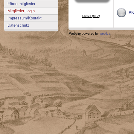
Fördermitglieder
_______________
Mitglieder Login
AK
Uhrzeit (MEZ)
Impressum/Kontakt
Datenschutz
Website powered by
weblica