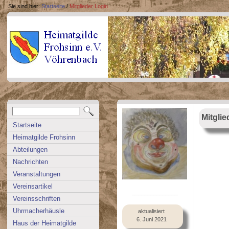
Sie sind hier:
Startseite
/
Mitglieder Login
Mitglie
Startseite
Heimatgilde Frohsinn
Abteilungen
Nachrichten
Veranstaltungen
Vereinsartikel
_______________
Vereinsschriften
Uhrmacherhäusle
aktualisiert
6. Juni 2021
Haus der Heimatgilde