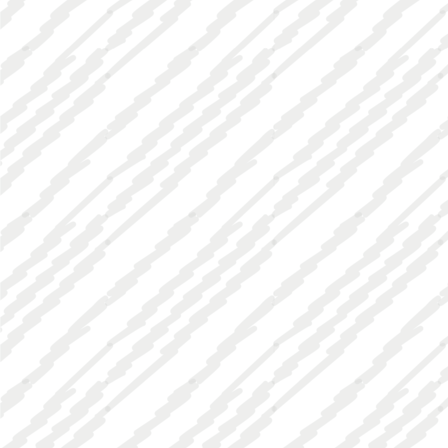
narr_cut_rand_200px
100_Jahre_Jubilaeum_1962_trsp_350px
fasnetabzeichen_2012_trsp_350px