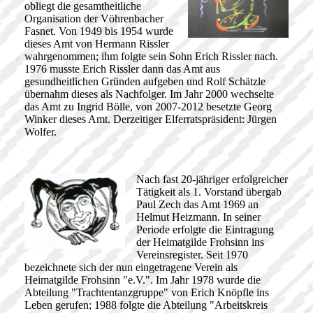
obliegt die gesamtheitliche
Organisation der Vöhrenbacher
Fasnet. Von 1949 bis 1954 wurde
dieses Amt von Hermann Rissler
wahrgenommen; ihm folgte sein Sohn Erich Rissler nach.
1976 musste Erich Rissler dann das Amt aus
gesundheitlichen Gründen aufgeben und Rolf Schätzle
übernahm dieses als Nachfolger. Im Jahr 2000 wechselte
das Amt zu Ingrid Bölle, von 2007-2012 besetzte Georg
Winker dieses Amt. Derzeitiger Elferratspräsident: Jürgen
Wolfer.
Nach fast 20-jähriger erfolgreicher
Tätigkeit als 1. Vorstand übergab
Paul Zech das Amt 1969 an
Helmut Heizmann. In seiner
Periode erfolgte die Eintragung
der Heimatgilde Frohsinn ins
Vereinsregister. Seit 1970
bezeichnete sich der nun eingetragene Verein als
Heimatgilde Frohsinn "e.V.". Im Jahr 1978 wurde die
Abteilung "Trachtentanzgruppe" von Erich Knöpfle ins
Leben gerufen; 1988 folgte die Abteilung "Arbeitskreis