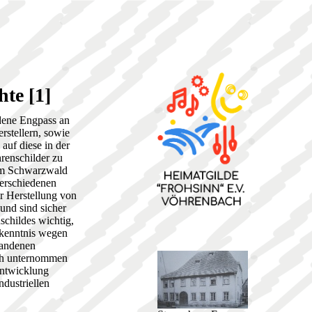
te [1]
dene Engpass an
rstellern, sowie
auf diese in der
renschilder zu
 im Schwarzwald
verschiedenen
 Herstellung von
und sind sicher
schildes wichtig,
nkenntnis wegen
tandenen
such unternommen
Entwicklung
ndustriellen