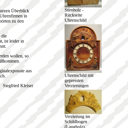
Stirnholz -
kurzen Überblick
Rückseite
 Uhrenfirmen in
Uhrenschild
hörten zu den
 die
 ist leider in
nnt.
erden wollen, so
willkommen.
ginalexponate aus
Uhrenschild mit
ch.
gepressten
Verzierungen
Siegfried Kleiser
Verzierung im
Schildbogen
(Langholz)