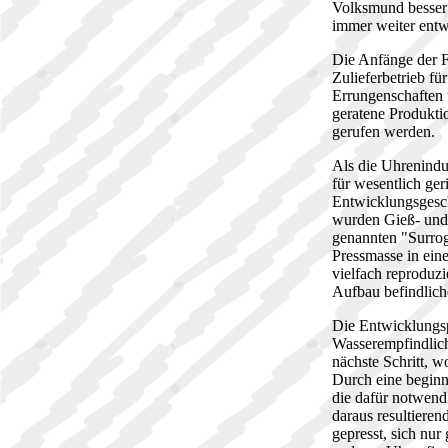
Volksmund besser b
immer weiter ent
Die Anfänge der F
Zulieferbetrieb fü
Errungenschaften 
geratene Produkti
gerufen werden.
Als die Uhrenindus
für wesentlich ger
Entwicklungsgesch
wurden Gieß- und 
genannten "Surrog
Pressmasse in ein
vielfach reproduzi
Aufbau befindlich
Die Entwicklungsp
Wasserempfindlich
nächste Schritt, w
Durch eine begin
die dafür notwend
daraus resultieren
gepresst, sich nu