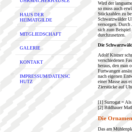
UHRMACHERHÄUSLE
Wird der langsame
so muss auch erwäh
Stückzahlen zu be
HAUS DER
Schwarzwälder Uhr
HEIMATGILDE
versorgen. Durch 
sich zum Beispiel
MITGLIEDSCHAFT
durchzusetzen.
Die Schwarzwäld
GALERIE
Adolf Kistner sch
verschiedenen Fas
KONTAKT
heraus, den man o
Furtwangen ansässi
IMPRESSUM/DATENSC
nach eigenen Entw
HUTZ
einer Masse aus e
Zierstücke auf Uhr
[1] Surrogat = Als
[2] Bildhauer Mat
Die Ornament
Das am Mühlenpla