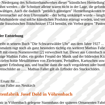
 Niedergang des Schnitzerhandwerkes dieser "künstlichen Herstellung
nt werden – die Schnitzer alleine waren nicht in der Lage, die geford
wältigen. Auch die dadurch "preislich günstigen" Herstellungskosten tr
enmacher auf dem Uhrenmarkt – der heftig umkämpft wurde – langfris
Jahrhunderte sind solche künstlichen Produkte erzeugt worden, und ve
 die französischen Bildschnitzer 1724 bemüht, ein Verbot gegen "Paste
er Entstehung
reibt in seinem Buch "Die Schwarzwälder Uhr" aus dem Jahre 1927 ...
smalern ragt noch als ganz besonders tüchtig ein weiterer Mathias Fal
ft mit einem Namensvetter [2] verwechselt hat. Dieser aus Gütenbach
ge Mathias Faller, ein großer Freund der Musik und der bildenden Küns
ürfen hohle Metallformen von Zierleisten, Perlstäben, Kartuschen usw.,
igener Erfindung aus, und brachte dann die noch vergoldeten oder bun
enschilder an ….. Mathias Faller gilt als Erfinder des Stuckschildes.
 Ersatz für….
hias Faller aus Neukirch
enfabrik Josef Dold in Vöhrenbach
tz in Vöhrenbach gelegene Stammhaus der späteren Ornamenten Fabri