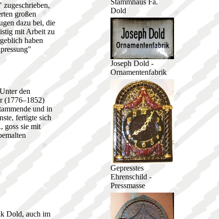
Stammhaus Fa.
" zugeschrieben,
Dold
erten großen
ugen dazu bei, die
tig mit Arbeit zu
rgeblich haben
npressung"
Joseph Dold -
Ornamentenfabrik
 Unter den
ler (1776–1852)
 stammende und in
te, fertigte sich
 goss sie mit
tbemalten
Gepresstes
Ehrenschild -
Pressmasse
k Dold, auch im