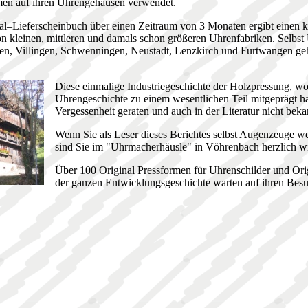
men auf ihren Uhrengehäusen verwendet.
nal–Lieferscheinbuch über einen Zeitraum von 3 Monaten ergibt einen 
on kleinen, mittleren und damals schon größeren Uhrenfabriken. Selbst
gen, Villingen, Schwenningen, Neustadt, Lenzkirch und Furtwangen ge
Diese einmalige Industriegeschichte der Holzpressung, wo
Uhrengeschichte zu einem wesentlichen Teil mitgeprägt hat,
Vergessenheit geraten und auch in der Literatur nicht beka
Wenn Sie als Leser dieses Berichtes selbst Augenzeuge w
sind Sie im "Uhrmacherhäusle" in Vöhrenbach herzlich 
Über 100 Original Pressformen für Uhrenschilder und Ori
der ganzen Entwicklungsgeschichte warten auf ihren Besu