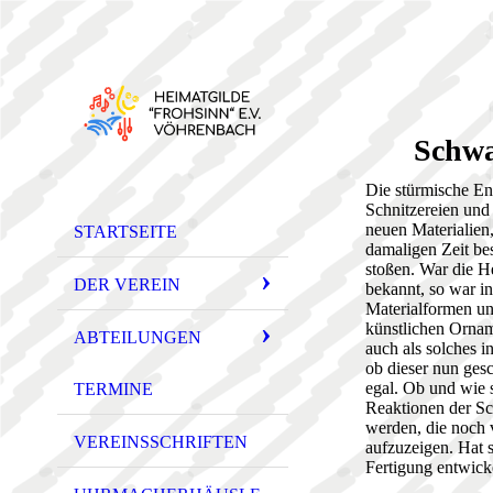
Schwa
Die stürmische En
Schnitzereien und
neuen Materialien
STARTSEITE
damaligen Zeit be
stoßen. War die H
DER VEREIN
bekannt, so war in
Materialformen u
künstlichen Ornam
ABTEILUNGEN
auch als solches 
ob dieser nun ges
egal. Ob und wie s
TERMINE
Reaktionen der Sch
werden, die noch 
VEREINSSCHRIFTEN
aufzuzeigen. Hat s
Fertigung entwicke