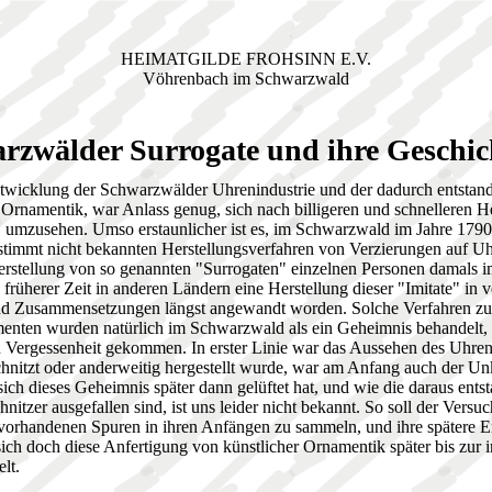
HEIMATGILDE FROHSINN E.V.
Vöhrenbach im Schwarzwald
rzwälder Surrogate und ihre Geschich
twicklung der Schwarzwälder Uhrenindustrie und der dadurch entstan
 Ornamentik, war Anlass genug, sich nach billigeren und schnelleren He
, umzusehen. Umso erstaunlicher ist es, im Schwarzwald im Jahre 1790 
stimmt nicht bekannten Herstellungsverfahren von Verzierungen auf Uh
erstellung von so genannten "Surrogaten" einzelnen Personen damals
 früherer Zeit in anderen Ländern eine Herstellung dieser "Imitate" in 
nd Zusammensetzungen längst angewandt worden. Solche Verfahren zur
enten wurden natürlich im Schwarzwald als ein Geheimnis behandelt, 
in Vergessenheit gekommen. In erster Linie war das Aussehen des Uhren
chnitzt oder anderweitig hergestellt wurde, war am Anfang auch der U
ich dieses Geheimnis später dann gelüftet hat, und wie die daraus ents
nitzer ausgefallen sind, ist uns leider nicht bekannt. So soll der Ver
vorhandenen Spuren in ihren Anfängen zu sammeln, und ihre spätere 
ich doch diese Anfertigung von künstlicher Ornamentik später bis zur i
lt.