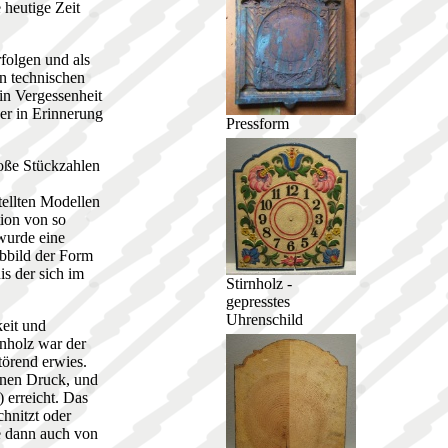
 heutige Zeit
folgen und als
en technischen
in Vergessenheit
er in Erinnerung
Pressform
roße Stückzahlen
tellten Modellen
tion von so
wurde eine
Abbild der Form
is der sich im
Stirnholz -
gepresstes
Uhrenschild
eit und
rnholz war der
törend erwies.
nnen Druck, und
 erreicht. Das
chnitzt oder
e dann auch von