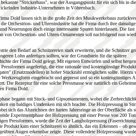
ekannte "Strickerhaus", war der Ausgangspunkt für ein sich bis in die
wickelnden Industrie-Unternehmen in Vöhrenbach.
irma Dold lassen sich in die große Zeit des Musikwerkebaus zurückver
r die Orchestrion- und Uhrenindustrie hat die Firma durch ihre damalig
und Neuerungen doch einige interessante Spuren hinterlassen. Die fast 
on von Orchestrion- und Uhren-Ornamenten soll nachfolgend nun wied
trie den Bedarf an Schnitzereien stark erweiterte, und die Schnitzer g
ingeren Lohn anfertigen sollten, war der Grundstein für die spätere
ichte der Firma Dold gelegt. Mit eigenen Entwürfen und selbst herges
Pressformen angefertigt, die eine rationale und kostengünstige Produk
aten" (Ersatzmodellen) in hoher Stückzahl ermöglichen sollte. Hierzu 
e Werkzeugform eingebracht und gepresst und so ein kostengünstiges 
ert. Die Rezeptur für eine solche Pressmasse war natürlich ein Geheimn
en Firma Dold.
hase begann mit Stuck- und Gipsornamenten, wobei die Zerbrechlichk
keit ein baldiges Umdenken mit sich brachte. Die Holzpressung in Sti
obei sich das Abzeichnen der harten Jahresringe an der Oberfläche als s
nende Experimentphase der Holzpressung mit einer Presse von 200 To
igen Pressformen, wurde die Zeit der Langholzpressung (Faserrichtung)
de Produkt kam einer Schnitzerei so ähnlich, das ein Erkennen – ob ges
r geübten Augen erkennbar zeigte. Diese vollendete Holzpressung wurd